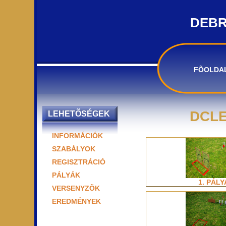
DEBR
FÕOLDA
DCLE
LEHETÕSÉGEK
INFORMÁCIÓK
SZABÁLYOK
REGISZTRÁCIÓ
PÁLYÁK
1. PÁLY
VERSENYZÕK
EREDMÉNYEK