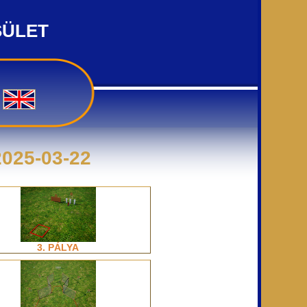
SÜLET
025-03-22
3. PÁLYA