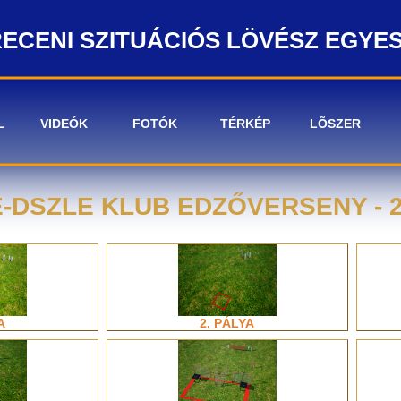
ECENI SZITUÁCIÓS LÖVÉSZ EGYE
L
VIDEÓK
FOTÓK
TÉRKÉP
LÕSZER
-DSZLE KLUB EDZŐVERSENY - 2
A
2. PÁLYA