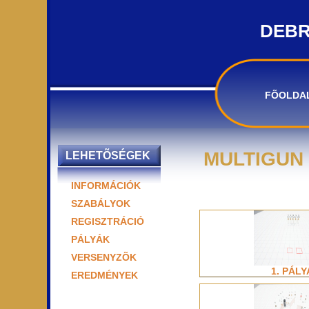
DEBR
FÕOLDA
MULTIGUN P
LEHETÕSÉGEK
INFORMÁCIÓK
SZABÁLYOK
REGISZTRÁCIÓ
PÁLYÁK
VERSENYZÕK
1. PÁLY
EREDMÉNYEK