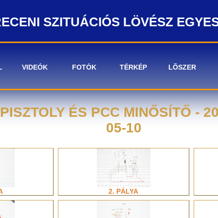
ECENI SZITUÁCIÓS LÖVÉSZ EGYE
L
VIDEÓK
FOTÓK
TÉRKÉP
LÕSZER
ISZTOLY ÉS PCC MINŐSÍTŐ - 202
05-10
A
2. PÁLYA