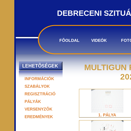
DEBRECENI SZITU
FÕOLDAL
VIDEÓK
FOT
MULTIGUN 
LEHETÕSÉGEK
20
INFORMÁCIÓK
SZABÁLYOK
REGISZTRÁCIÓ
PÁLYÁK
VERSENYZÕK
1. PÁLYA
EREDMÉNYEK