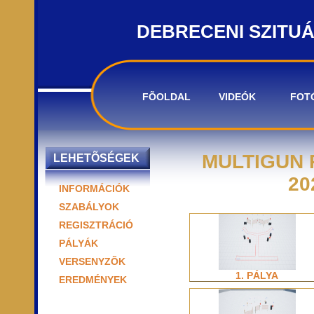
DEBRECENI SZITU
FÕOLDAL
VIDEÓK
FOT
MULTIGUN 
LEHETÕSÉGEK
20
INFORMÁCIÓK
SZABÁLYOK
REGISZTRÁCIÓ
PÁLYÁK
VERSENYZÕK
1. PÁLYA
EREDMÉNYEK