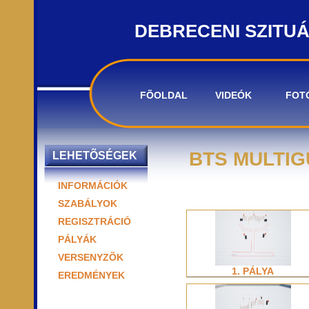
DEBRECENI SZITU
FÕOLDAL
VIDEÓK
FOT
BTS MULTIG
LEHETÕSÉGEK
INFORMÁCIÓK
SZABÁLYOK
REGISZTRÁCIÓ
PÁLYÁK
VERSENYZÕK
1. PÁLYA
EREDMÉNYEK