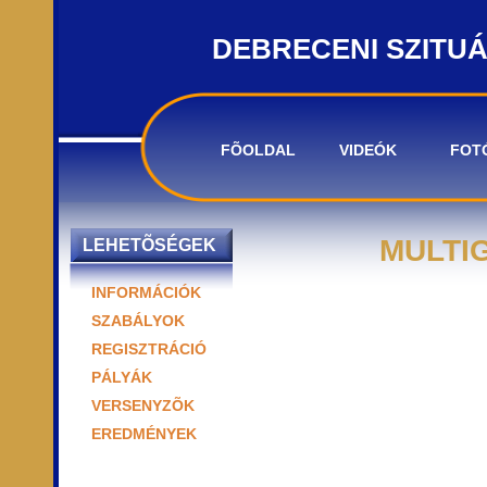
DEBRECENI SZITU
FÕOLDAL
VIDEÓK
FOT
MULTIG
LEHETÕSÉGEK
INFORMÁCIÓK
SZABÁLYOK
REGISZTRÁCIÓ
PÁLYÁK
VERSENYZÕK
EREDMÉNYEK