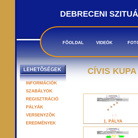
DEBRECENI SZITU
FÕOLDAL
VIDEÓK
FOT
CÍVIS KUPA
LEHETÕSÉGEK
INFORMÁCIÓK
SZABÁLYOK
REGISZTRÁCIÓ
PÁLYÁK
VERSENYZÕK
1. PÁLYA
EREDMÉNYEK