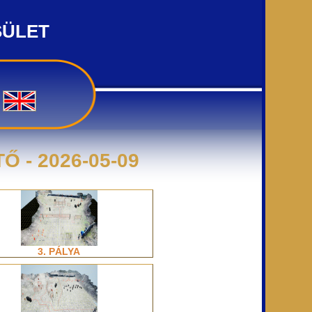
SÜLET
 - 2026-05-09
3. PÁLYA