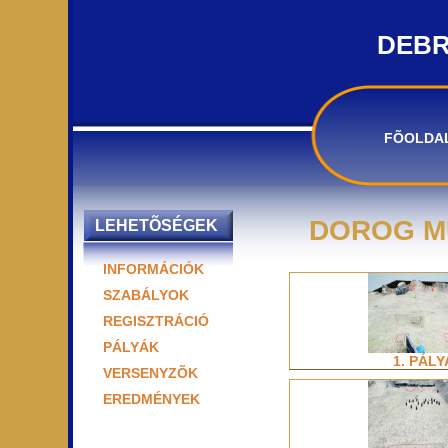
DEBR
FÕOLDA
DOROG MU
LEHETÕSÉGEK
INFORMÁCIÓK
SZABÁLYOK
REGISZTRÁCIÓ
PÁLYÁK
1. PÁLY
VERSENYZÕK
EREDMÉNYEK