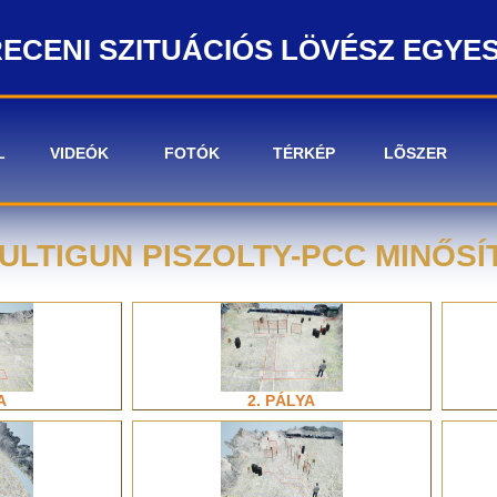
ECENI SZITUÁCIÓS LÖVÉSZ EGYE
L
VIDEÓK
FOTÓK
TÉRKÉP
LÕSZER
LTIGUN PISZOLTY-PCC MINŐSÍTŐ
A
2. PÁLYA