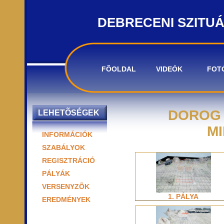
DEBRECENI SZITU
FÕOLDAL
VIDEÓK
FOT
DOROG 
LEHETÕSÉGEK
MI
INFORMÁCIÓK
SZABÁLYOK
REGISZTRÁCIÓ
PÁLYÁK
VERSENYZÕK
1. PÁLYA
EREDMÉNYEK