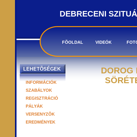
DEBRECENI SZITU
FÕOLDAL
VIDEÓK
FOT
DOROG 
LEHETÕSÉGEK
SÖRÉTE
INFORMÁCIÓK
SZABÁLYOK
REGISZTRÁCIÓ
PÁLYÁK
VERSENYZÕK
EREDMÉNYEK