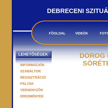
DEBRECENI SZITU
FÕOLDAL
VIDEÓK
FOT
DOROG 
LEHETÕSÉGEK
SÖRÉTE
INFORMÁCIÓK
SZABÁLYOK
REGISZTRÁCIÓ
PÁLYÁK
VERSENYZÕK
EREDMÉNYEK