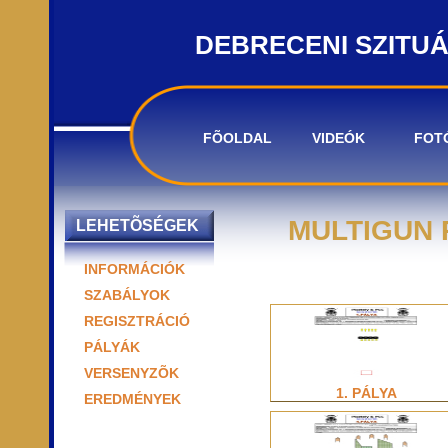
DEBRECENI SZITU
FÕOLDAL
VIDEÓK
FOT
MULTIGUN 
LEHETÕSÉGEK
INFORMÁCIÓK
SZABÁLYOK
REGISZTRÁCIÓ
PÁLYÁK
VERSENYZÕK
1. PÁLYA
EREDMÉNYEK