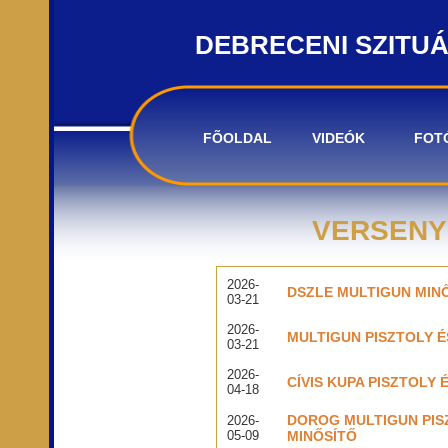
DEBRECENI SZITU
FÕOLDAL
VIDEÓK
FOT
VERSENY
2026-
DSZLE MULTIGUN MIN
03-21
2026-
MULTIGUN PISZTOLY É
03-21
2026-
CÍVIS KUPA PISZTOLY 
04-18
DOROG MULTIGUN PIS
2026-
05-09
MINŐSÍTŐ