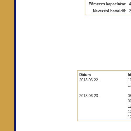
Főmeccs kapacitása:
4
Nevezési határidő:
2
Dátum
I
2018.06.22.
1
1
2018.06.23.
0
0
1
1
1