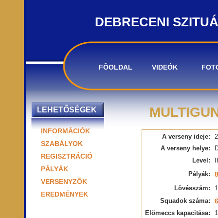
DEBRECENI SZITU
FÕOLDAL
VIDEÓK
FOT
MULTIGUN
LEHETÕSÉGEK
INFORMÁCIÓK
A verseny ideje:
2
SZABÁLYOK
A verseny helye:
D
REGISZTRÁCIÓ
Level:
I
PÁLYÁK
Pályák:
VERSENYZÕK
Lövésszám:
EREDMÉNYEK
Squadok száma:
Előmeccs kapacitása:
1